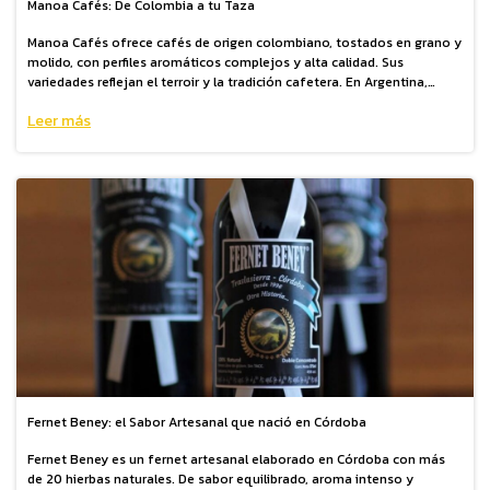
Manoa Cafés: De Colombia a tu Taza
Manoa Cafés ofrece cafés de origen colombiano, tostados en grano y
molido, con perfiles aromáticos complejos y alta calidad. Sus
variedades reflejan el terroir y la tradición cafetera. En Argentina,
Cibart es el único distribuidor oficial, acercando una experiencia
Leer más
premium a cada taza para amantes del café de especialidad
colombiano
Fernet Beney: el Sabor Artesanal que nació en Córdoba
Fernet Beney es un fernet artesanal elaborado en Córdoba con más
de 20 hierbas naturales. De sabor equilibrado, aroma intenso y