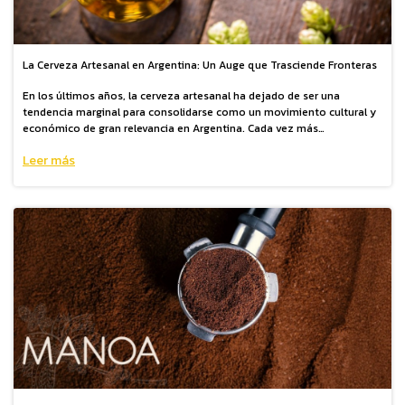
La Cerveza Artesanal en Argentina: Un Auge que Trasciende Fronteras
En los últimos años, la cerveza artesanal ha dejado de ser una
tendencia marginal para consolidarse como un movimiento cultural y
económico de gran relevancia en Argentina. Cada vez más
consumidores descubren y valoran la diversidad de sabores, técnicas
Leer más
de elaboración y creatividad que ofrece este segmento,
transformándolo en un protagonista dinámico dentro del mercado
cervecero nacional.