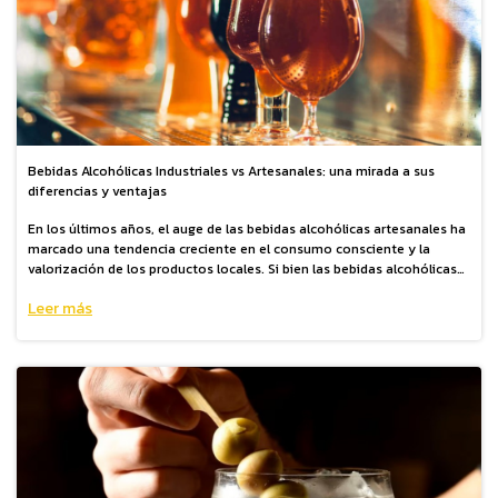
Bebidas Alcohólicas Industriales vs Artesanales: una mirada a sus
diferencias y ventajas
En los últimos años, el auge de las bebidas alcohólicas artesanales ha
marcado una tendencia creciente en el consumo consciente y la
valorización de los productos locales. Si bien las bebidas alcohólicas
industriales ofrecen accesibilidad y precios competitivos, lo cierto es
Leer más
que las artesanales presentan una serie de ventajas que van más allá
del simple consumo. Desde la calidad de los ingredientes hasta el
compromiso con la comunidad local, podemos decir que las bebidas
artesanales representan una elección más consciente y significativa.