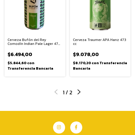
Cerveza Bufón del Rey
Cerveza Traumer APA Hanz 473
Comodín Indian Pale Lager 473
cc
cc
$6.494,00
$9.078,00
$5.844,60
con
$8.170,20
con
Transferencia
Transferencia Bancaria
Bancaria
1
/
2