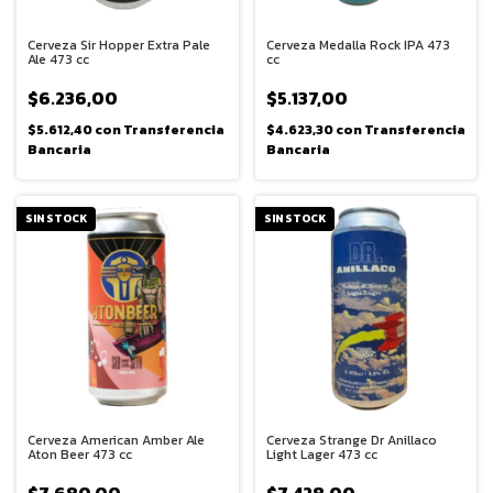
Cerveza Sir Hopper Extra Pale
Cerveza Medalla Rock IPA 473
Ale 473 cc
cc
$6.236,00
$5.137,00
$5.612,40
con
Transferencia
$4.623,30
con
Transferencia
Bancaria
Bancaria
SIN STOCK
SIN STOCK
Cerveza American Amber Ale
Cerveza Strange Dr Anillaco
Aton Beer 473 cc
Light Lager 473 cc
$7.680,00
$7.428,00