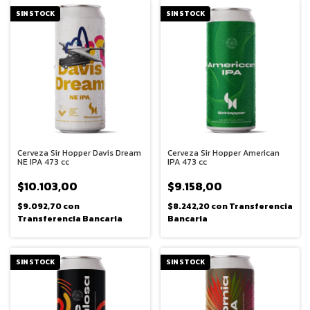
SIN STOCK
SIN STOCK
Cerveza Sir Hopper Davis Dream
Cerveza Sir Hopper American
NE IPA 473 cc
IPA 473 cc
$10.103,00
$9.158,00
$9.092,70
con
$8.242,20
con
Transferencia
Transferencia Bancaria
Bancaria
SIN STOCK
SIN STOCK