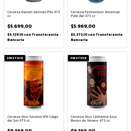
Cerveza Darwin German Pils 473
Cerveza Fermentum American
cc
Pale Ale 473 cc
$5.699,00
$5.969,00
$5.129,10
con
Transferencia
$5.372,10
con
Transferencia
Bancaria
Bancaria
SIN STOCK
SIN STOCK
Cerveza Gius Session IPA Caigo
Cerveza Gius Catharina Sour
del Sol 473 cc
Besos de Verano 473 cc
$9.368,00
$9.366,00