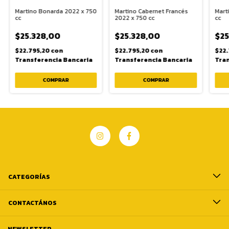
Martino Bonarda 2022 x 750
Martino Cabernet Francés
Mart
cc
2022 x 750 cc
cc
$25.328,00
$25.328,00
$25
$22.795,20
con
$22.795,20
con
$22
Transferencia Bancaria
Transferencia Bancaria
Tran
CATEGORÍAS
CONTACTÁNOS