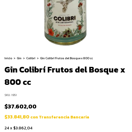
Inicio
>
Gin
>
Colibrí
>
Gin Colibrí Frutos del Bosque x 800 cc
Gin Colibrí Frutos del Bosque x
800 cc
SKU:
1951
$37.602,00
$33.841,80
con
Transferencia Bancaria
24
x
$3.862,04