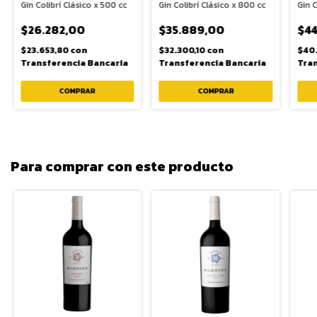
Gin Colibrí Clásico x 500 cc
Gin Colibrí Clásico x 800 cc
Gin 
$26.282,00
$35.889,00
$44
$23.653,80
con
$32.300,10
con
$40
Transferencia Bancaria
Transferencia Bancaria
Tran
Para comprar con este producto