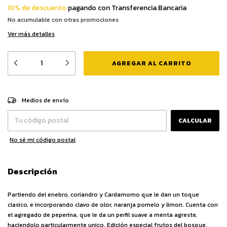
10% de descuento
pagando con Transferencia Bancaria
No acumulable con otras promociones
Ver más detalles
CAMBIAR CP
Entregas para el CP:
Medios de envío
CALCULAR
No sé mi código postal
Descripción
Partiendo del enebro, coriandro y Cardamomo que le dan un toque
clasico, e incorporando clavo de olor, naranja pomelo y limon. Cuenta con
el agregado de peperina, que le da un perfil suave a menta agreste,
haciendolo particularmente unico. Edición especial frutos del bosque.