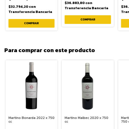
$36.883,80
con
$32.794,20
con
$36
Transferencia Bancaria
Transferencia Bancaria
Tran
Para comprar con este producto
Martino Bonarda 2022 x 750
Martino Malbec 2020 x 750
Mart
cc
cc
750 