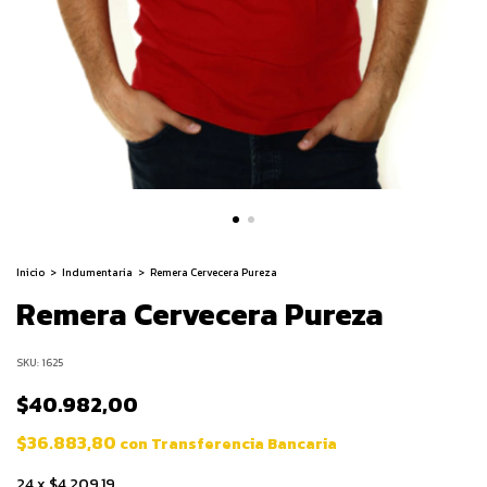
Inicio
>
Indumentaria
>
Remera Cervecera Pureza
Remera Cervecera Pureza
SKU:
1625
$40.982,00
$36.883,80
con
Transferencia Bancaria
24
x
$4.209,19