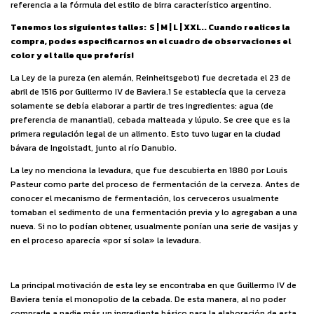
referencia a la fórmula del estilo de birra característico argentino.
Tenemos los siguientes talles: S | M | L | XXL.. Cuando realices la
compra, podes especificarnos en el cuadro de observaciones el
color y el talle que preferís!
La Ley de la pureza (en alemán, Reinheitsgebot) fue decretada el 23 de
abril de 1516 por Guillermo IV de Baviera.1​ Se establecía que la cerveza
solamente se debía elaborar a partir de tres ingredientes: agua (de
preferencia de manantial), cebada malteada y lúpulo. Se cree que es la
primera regulación legal de un alimento. Esto tuvo lugar en la ciudad
bávara de Ingolstadt, junto al río Danubio.
La ley no menciona la levadura, que fue descubierta en 1880 por Louis
Pasteur como parte del proceso de fermentación de la cerveza. Antes de
conocer el mecanismo de fermentación, los cerveceros usualmente
tomaban el sedimento de una fermentación previa y lo agregaban a una
nueva. Si no lo podían obtener, usualmente ponían una serie de vasijas y
en el proceso aparecía «por sí sola» la levadura.
La principal motivación de esta ley se encontraba en que Guillermo IV de
Baviera tenía el monopolio de la cebada. De esta manera, al no poder
comprarle a nadie más un ingrediente básico para la elaboración de esta