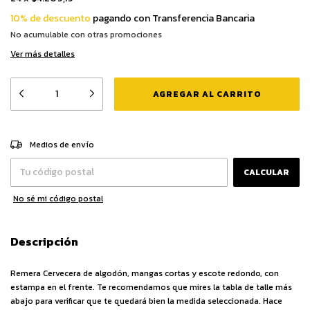
10% de descuento
pagando con Transferencia Bancaria
No acumulable con otras promociones
Ver más detalles
CAMBIAR CP
Entregas para el CP:
Medios de envío
CALCULAR
No sé mi código postal
Descripción
Remera Cervecera de algodón, mangas cortas y escote redondo, con
estampa en el frente. Te recomendamos que mires la tabla de talle más
abajo para verificar que te quedará bien la medida seleccionada. Hace